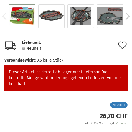
Lieferzeit:
A
Neuheit
d
Versandgewicht:
0.5
kg je Stück
M
Dieser Artikel ist derzeit ab Lager nicht lieferbar. Die
bestellte Menge wird in der angegebenen Lieferzeit von uns
beschafft.
NEUHEIT
26,70 CHF
inkl. 8.1% MwSt. zzgl.
Versand