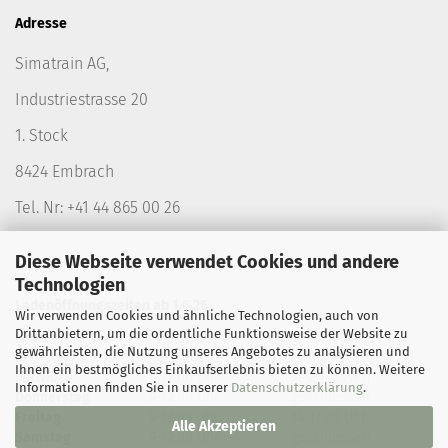
Adresse
Simatrain AG,
Industriestrasse 20
1. Stock
8424 Embrach
Tel. Nr: +41 44 865 00 26
Diese Webseite verwendet Cookies und andere
Technologien
Ladenöffnungszeiten ab 1.6.26
Wir verwenden Cookies und ähnliche Technologien, auch von
Drittanbietern, um die ordentliche Funktionsweise der Website zu
Montag
geschlossen
geschlossen
gewährleisten, die Nutzung unseres Angebotes zu analysieren und
Dienstag
geschlossen
14-18.00 Uhr
Ihnen ein bestmögliches Einkaufserlebnis bieten zu können. Weitere
Mittwoch
9-12.00 Uhr
geschlossen
Informationen finden Sie in unserer
Datenschutzerklärung
.
Donnerstag
9-12.00 Uhr
geschlossen
Freitag
9-12.00 Uhr
14-17.00 Uhr
Alle Akzeptieren
Samstag
9-12.00 Uhr
geschlossen