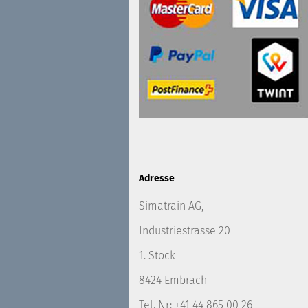
Adresse
Simatrain AG,
Industriestrasse 20
1. Stock
8424 Embrach
Tel. Nr: +41 44 865 00 26