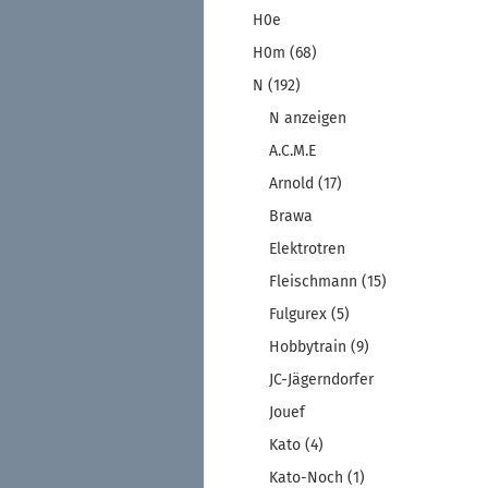
H0e
H0m (68)
N (192)
N anzeigen
A.C.M.E
Arnold (17)
Brawa
Elektrotren
Fleischmann (15)
Fulgurex (5)
Hobbytrain (9)
JC-Jägerndorfer
Jouef
Kato (4)
Kato-Noch (1)