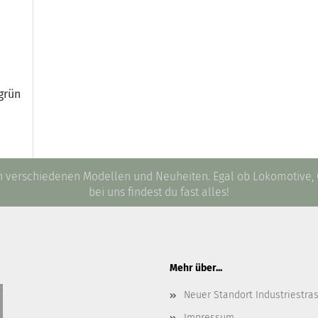
grün
an verschiedenen Modellen und Neuheiten. Egal ob Lokomotive
bei uns findest du fast alles!
Mehr über...
Neuer Standort Industriestra
Impressum