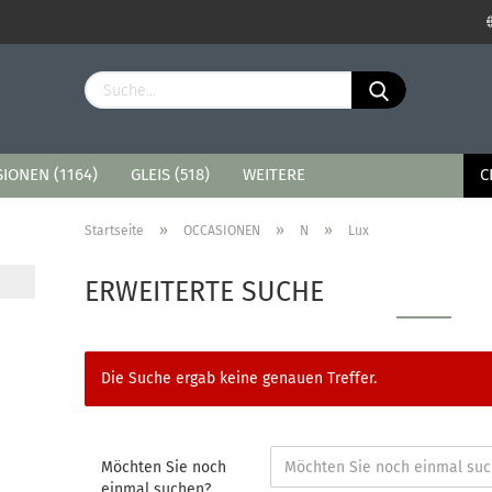
Sprache auswählen
Lieferland
IONEN (1164)
GLEIS (518)
WEITERE
C
»
»
»
Startseite
OCCASIONEN
N
Lux
ERWEITERTE SUCHE
Konto erstellen
Passwort vergessen?
Die Suche ergab keine genauen Treffer.
Möchten Sie noch
einmal suchen?