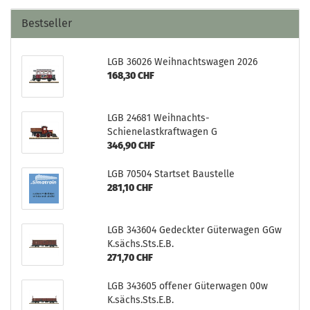
Bestseller
LGB 36026 Weihnachtswagen 2026
168,30 CHF
LGB 24681 Weihnachts-
Schienelastkraftwagen G
346,90 CHF
LGB 70504 Startset Baustelle
281,10 CHF
LGB 343604 Gedeckter Güterwagen GGw
K.sächs.Sts.E.B.
271,70 CHF
LGB 343605 offener Güterwagen 00w
K.sächs.Sts.E.B.