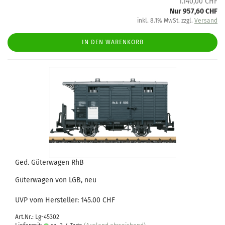
1.140,00 CHF
Nur 957,60 CHF
inkl. 8.1% MwSt. zzgl.
Versand
IN DEN WARENKORB
Ged. Güterwagen RhB
Güterwagen von LGB, neu
UVP vom Hersteller: 145.00 CHF
Art.Nr.: Lg-45302