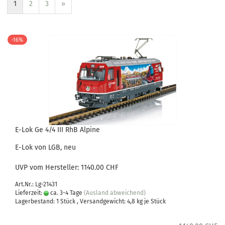
1
2
3
»
-16%
E-Lok Ge 4/4 III RhB Alpine
E-Lok von LGB, neu
UVP vom Hersteller: 1140.00 CHF
Art.Nr.: Lg-21431
Lieferzeit:
ca. 3-4 Tage
(Ausland abweichend)
Lagerbestand: 1 Stück , Versandgewicht:
4,8
kg je Stück