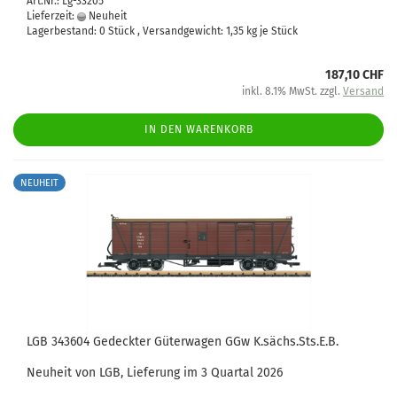
Art.Nr.: Lg-33205
Lieferzeit:
Neuheit
Lagerbestand: 0 Stück , Versandgewicht:
1,35
kg je Stück
187,10 CHF
inkl. 8.1% MwSt. zzgl.
Versand
IN DEN WARENKORB
NEUHEIT
LGB 343604 Gedeckter Güterwagen GGw K.sächs.Sts.E.B.
Neuheit von LGB, Lieferung im 3 Quartal 2026