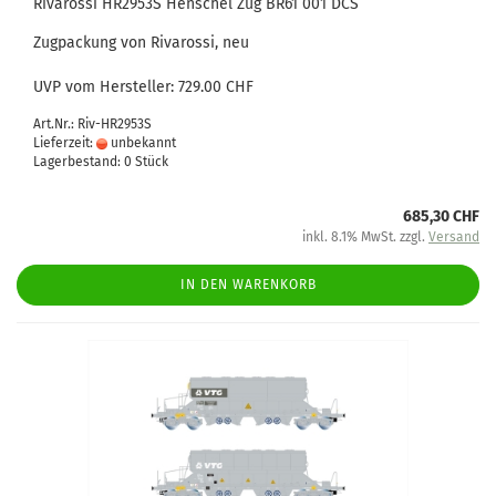
Rivarossi HR2953S Henschel Zug BR61 001 DCS
Zugpackung von Rivarossi, neu
UVP vom Hersteller: 729.00 CHF
Art.Nr.: Riv-HR2953S
Lieferzeit:
unbekannt
Lagerbestand: 0 Stück
685,30 CHF
inkl. 8.1% MwSt. zzgl.
Versand
IN DEN WARENKORB