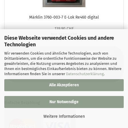
Märklin 3760-003-7 E-Lok Re460 digital
139,90 CHF
Nur 132,95 CHF
Diese Webseite verwendet Cookies und andere
Technologien
Wir haben eine riesige Auswahl an verschiedenen
Wir verwenden Cookies und ähnliche Technologien, auch von
Drittanbietern, um die ordentliche Funktionsweise der Website zu
Modellen und Neuheiten. Egal ob Lokomotive,
gewährleisten, die Nutzung unseres Angebotes zu analysieren und
Güterwagen oder Personenwagen, bei uns findest du
Ihnen ein bestmögliches Einkaufserlebnis bieten zu können. Weitere
fast alles!
Informationen finden Sie in unserer
Datenschutzerklärung
.
Alle Akzeptieren
Nur Notwendige
Einfache Bezahlung
Weitere Informationen