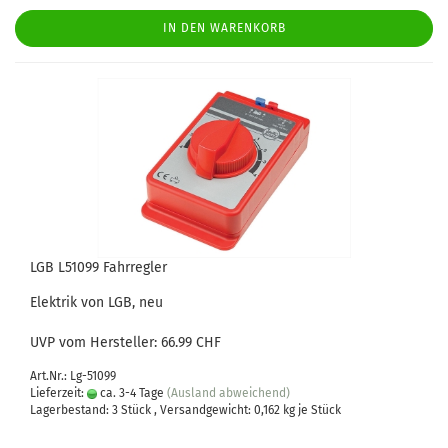
IN DEN WARENKORB
LGB L51099 Fahrregler
Elektrik von LGB, neu
UVP vom Hersteller: 66.99 CHF
Art.Nr.: Lg-51099
Lieferzeit:
ca. 3-4 Tage
(Ausland abweichend)
Lagerbestand: 3 Stück , Versandgewicht:
0,162
kg je Stück