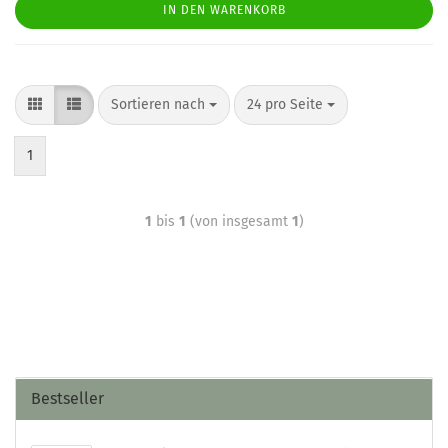
IN DEN WARENKORB
Sortieren nach
24 pro Seite
1
1
bis
1
(von insgesamt
1
)
Bestseller