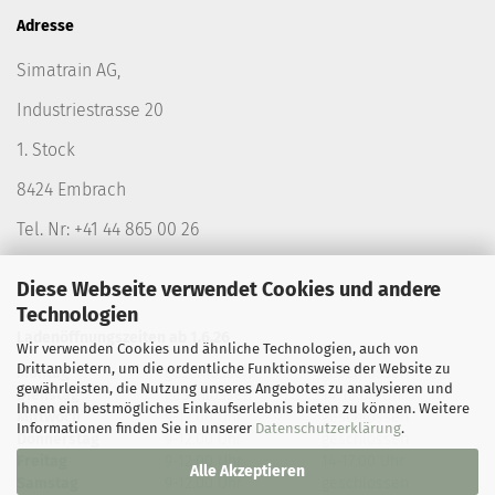
Adresse
Simatrain AG,
Industriestrasse 20
1. Stock
8424 Embrach
Tel. Nr: +41 44 865 00 26
Diese Webseite verwendet Cookies und andere
Technologien
Ladenöffnungszeiten ab 1.6.26
Wir verwenden Cookies und ähnliche Technologien, auch von
Drittanbietern, um die ordentliche Funktionsweise der Website zu
Montag
geschlossen
geschlossen
gewährleisten, die Nutzung unseres Angebotes zu analysieren und
Dienstag
geschlossen
14-18.00 Uhr
Ihnen ein bestmögliches Einkaufserlebnis bieten zu können. Weitere
Mittwoch
9-12.00 Uhr
geschlossen
Informationen finden Sie in unserer
Datenschutzerklärung
.
Donnerstag
9-12.00 Uhr
geschlossen
Freitag
9-12.00 Uhr
14-17.00 Uhr
Alle Akzeptieren
Samstag
9-12.00 Uhr
geschlossen