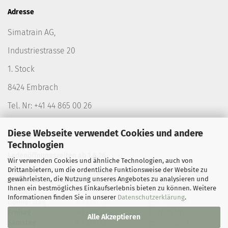
Adresse
Simatrain AG,
Industriestrasse 20
1. Stock
8424 Embrach
Tel. Nr: +41 44 865 00 26
Diese Webseite verwendet Cookies und andere
Technologien
Ladenöffnungszeiten ab 1.6.26
Wir verwenden Cookies und ähnliche Technologien, auch von
Drittanbietern, um die ordentliche Funktionsweise der Website zu
Montag
geschlossen
geschlossen
gewährleisten, die Nutzung unseres Angebotes zu analysieren und
Dienstag
geschlossen
14-18.00 Uhr
Ihnen ein bestmögliches Einkaufserlebnis bieten zu können. Weitere
Mittwoch
9-12.00 Uhr
geschlossen
Informationen finden Sie in unserer
Datenschutzerklärung
.
Donnerstag
9-12.00 Uhr
geschlossen
Freitag
9-12.00 Uhr
14-17.00 Uhr
Alle Akzeptieren
Samstag
9-12.00 Uhr
geschlossen