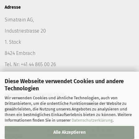
Adresse
Simatrain AG,
Industriestrasse 20
1. Stock
8424 Embrach
Tel. Nr: +41 44 865 00 26
Diese Webseite verwendet Cookies und andere
Technologien
Ladenöffnungszeiten ab 1.6.26
Wir verwenden Cookies und ähnliche Technologien, auch von
Drittanbietern, um die ordentliche Funktionsweise der Website zu
Montag
geschlossen
geschlossen
gewährleisten, die Nutzung unseres Angebotes zu analysieren und
Dienstag
geschlossen
14-18.00 Uhr
Ihnen ein bestmögliches Einkaufserlebnis bieten zu können. Weitere
Mittwoch
9-12.00 Uhr
geschlossen
Informationen finden Sie in unserer
Datenschutzerklärung
.
Donnerstag
9-12.00 Uhr
geschlossen
Freitag
9-12.00 Uhr
14-17.00 Uhr
Alle Akzeptieren
Samstag
9-12.00 Uhr
geschlossen