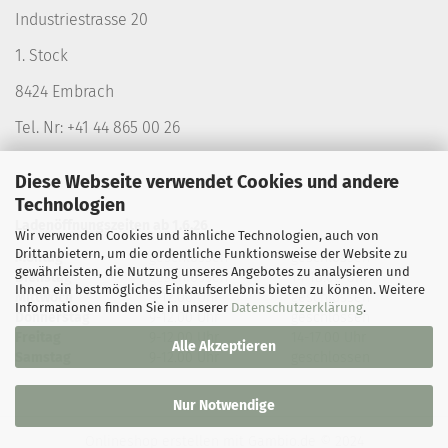
Industriestrasse 20
1. Stock
8424 Embrach
Tel. Nr: +41 44 865 00 26
Diese Webseite verwendet Cookies und andere
Technologien
Ladenöffnungszeiten ab 1.6.26
Wir verwenden Cookies und ähnliche Technologien, auch von
Drittanbietern, um die ordentliche Funktionsweise der Website zu
Montag
geschlossen
geschlossen
gewährleisten, die Nutzung unseres Angebotes zu analysieren und
Dienstag
geschlossen
14-18.00 Uhr
Ihnen ein bestmögliches Einkaufserlebnis bieten zu können. Weitere
Mittwoch
9-12.00 Uhr
geschlossen
Informationen finden Sie in unserer
Datenschutzerklärung
.
Donnerstag
9-12.00 Uhr
geschlossen
Freitag
9-12.00 Uhr
14-17.00 Uhr
Alle Akzeptieren
Samstag
9-12.00 Uhr
geschlossen
Nur Notwendige
Onlineshop erstellen
mit Gambio.de © 2024