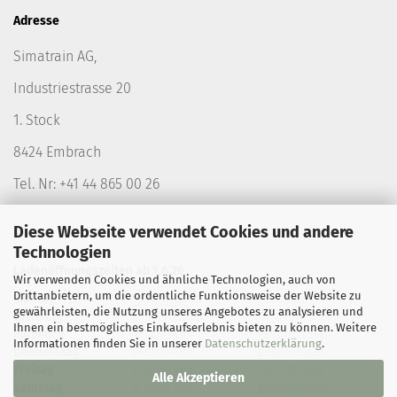
Adresse
Simatrain AG,
Industriestrasse 20
1. Stock
8424 Embrach
Tel. Nr: +41 44 865 00 26
Diese Webseite verwendet Cookies und andere
Technologien
Ladenöffnungszeiten ab 1.6.26
Wir verwenden Cookies und ähnliche Technologien, auch von
Drittanbietern, um die ordentliche Funktionsweise der Website zu
Montag
geschlossen
geschlossen
gewährleisten, die Nutzung unseres Angebotes zu analysieren und
Dienstag
geschlossen
14-18.00 Uhr
Ihnen ein bestmögliches Einkaufserlebnis bieten zu können. Weitere
Mittwoch
9-12.00 Uhr
geschlossen
Informationen finden Sie in unserer
Datenschutzerklärung
.
Donnerstag
9-12.00 Uhr
geschlossen
Freitag
9-12.00 Uhr
14-17.00 Uhr
Alle Akzeptieren
Samstag
9-12.00 Uhr
geschlossen