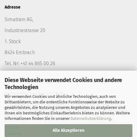
Adresse
Simatrain AG,
Industriestrasse 20
1. Stock
8424 Embrach
Tel. Nr: +41 44 865 00 26
Diese Webseite verwendet Cookies und andere
Technologien
Ladenöffnungszeiten ab 1.6.26
Wir verwenden Cookies und ähnliche Technologien, auch von
Drittanbietern, um die ordentliche Funktionsweise der Website zu
Montag
geschlossen
geschlossen
gewährleisten, die Nutzung unseres Angebotes zu analysieren und
Dienstag
geschlossen
14-18.00 Uhr
Ihnen ein bestmögliches Einkaufserlebnis bieten zu können. Weitere
Mittwoch
9-12.00 Uhr
geschlossen
Informationen finden Sie in unserer
Datenschutzerklärung
.
Donnerstag
9-12.00 Uhr
geschlossen
Freitag
9-12.00 Uhr
14-17.00 Uhr
Alle Akzeptieren
Samstag
9-12.00 Uhr
geschlossen