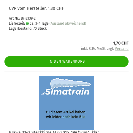
UVP vom Hersteller: 1.80 CHF
Art.Nr.: Br-3339-2
Lieferzeit:
ca. 3-4 Tage
(Ausland abweichend)
Lagerbestand: 70 Stück
1,70 CHF
inkl. 8.1% MwSt. zzgl.
Versand
IN DEN WARENKORB
Brawa 3343 Steckbirne M 60.015, 19V/50mA, klar