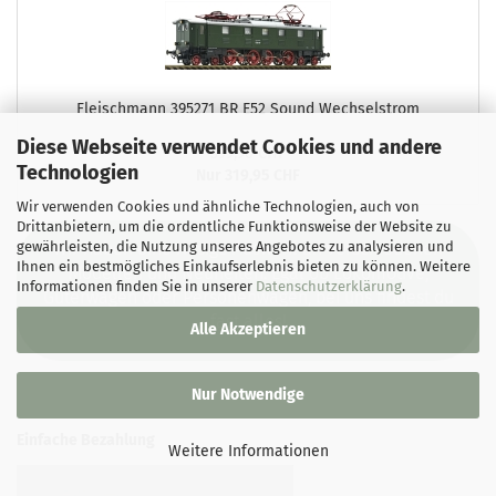
Fleischmann 395271 BR E52 Sound Wechselstrom
Diese Webseite verwendet Cookies und andere
399,90 CHF
Technologien
Nur 319,95 CHF
Wir verwenden Cookies und ähnliche Technologien, auch von
Drittanbietern, um die ordentliche Funktionsweise der Website zu
Wir haben eine riesige Auswahl an verschiedenen
gewährleisten, die Nutzung unseres Angebotes zu analysieren und
Ihnen ein bestmögliches Einkaufserlebnis bieten zu können. Weitere
Modellen und Neuheiten. Egal ob Lokomotive,
Informationen finden Sie in unserer
Datenschutzerklärung
.
Güterwagen oder Personenwagen, bei uns findest du
fast alles!
Alle Akzeptieren
Nur Notwendige
Einfache Bezahlung
Weitere Informationen