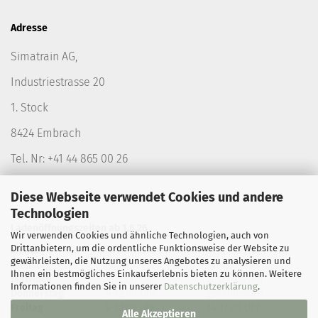
Adresse
Simatrain AG,
Industriestrasse 20
1. Stock
8424 Embrach
Tel. Nr: +41 44 865 00 26
Diese Webseite verwendet Cookies und andere
Technologien
Ladenöffnungszeiten ab 1.6.26
Wir verwenden Cookies und ähnliche Technologien, auch von
Drittanbietern, um die ordentliche Funktionsweise der Website zu
Montag
geschlossen
geschlossen
gewährleisten, die Nutzung unseres Angebotes zu analysieren und
Dienstag
geschlossen
14-18.00 Uhr
Ihnen ein bestmögliches Einkaufserlebnis bieten zu können. Weitere
Mittwoch
9-12.00 Uhr
geschlossen
Informationen finden Sie in unserer
Datenschutzerklärung
.
Donnerstag
9-12.00 Uhr
geschlossen
Freitag
9-12.00 Uhr
14-17.00 Uhr
Alle Akzeptieren