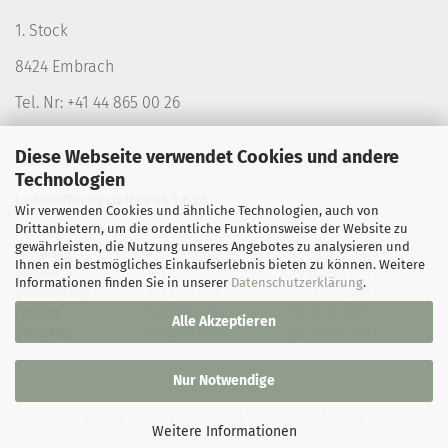
1. Stock
8424 Embrach
Tel. Nr: +41 44 865 00 26
Diese Webseite verwendet Cookies und andere
Technologien
Ladenöffnungszeiten ab 1.6.26
Wir verwenden Cookies und ähnliche Technologien, auch von
Drittanbietern, um die ordentliche Funktionsweise der Website zu
Montag
geschlossen
geschlossen
gewährleisten, die Nutzung unseres Angebotes zu analysieren und
Dienstag
geschlossen
14-18.00 Uhr
Ihnen ein bestmögliches Einkaufserlebnis bieten zu können. Weitere
Mittwoch
9-12.00 Uhr
geschlossen
Informationen finden Sie in unserer
Datenschutzerklärung
.
Donnerstag
9-12.00 Uhr
geschlossen
Freitag
9-12.00 Uhr
14-17.00 Uhr
Alle Akzeptieren
Samstag
9-12.00 Uhr
geschlossen
Nur Notwendige
Onlineshop erstellen
mit Gambio.de © 2024
Weitere Informationen