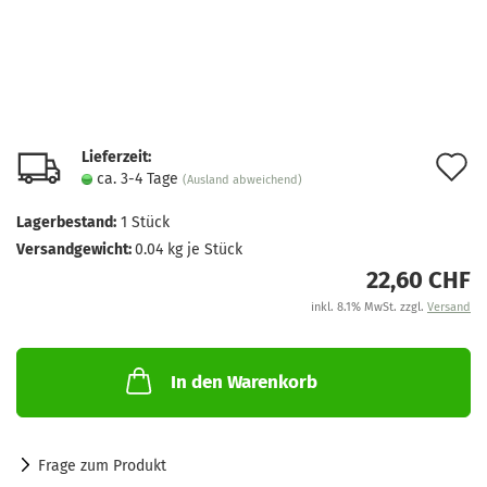
Lieferzeit:
A
ca. 3-4 Tage
(Ausland abweichend)
d
Lagerbestand:
1
Stück
M
Versandgewicht:
0.04
kg je Stück
22,60 CHF
inkl. 8.1% MwSt. zzgl.
Versand
In den Warenkorb
Frage zum Produkt