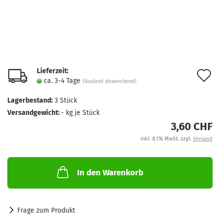
Lieferzeit:
A
ca. 3-4 Tage
(Ausland abweichend)
d
Lagerbestand:
3
Stück
M
Versandgewicht:
-
kg je Stück
3,60 CHF
inkl. 8.1% MwSt. zzgl.
Versand
In den Warenkorb
Frage zum Produkt