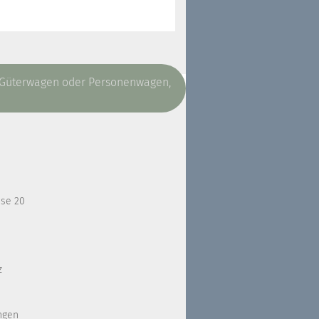
, Güterwagen oder Personenwagen,
sse 20
z
ngen