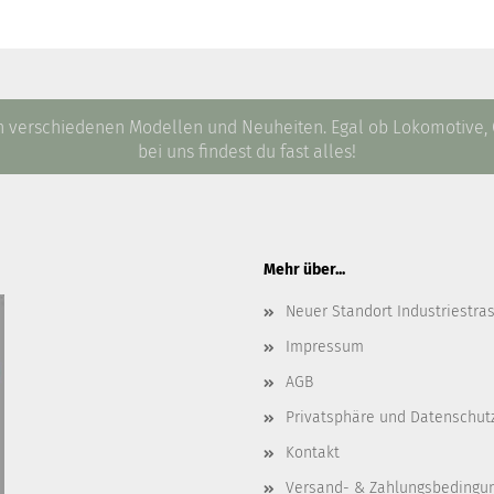
 30. Juni 2026 in den Shop aufgenommen.
an verschiedenen Modellen und Neuheiten. Egal ob Lokomotive
bei uns findest du fast alles!
Mehr über...
Neuer Standort Industriestra
Impressum
AGB
Privatsphäre und Datenschut
Kontakt
Versand- & Zahlungsbedingu