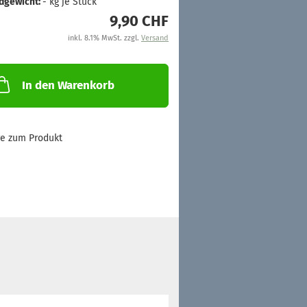
dgewicht:
-
kg je Stück
9,90 CHF
inkl. 8.1% MwSt. zzgl.
Versand
In den Warenkorb
ge zum Produkt