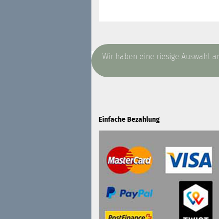
Diesen Artikel haben wir am Dienstag,
Wir haben eine riesige Auswahl 
Einfache Bezahlung