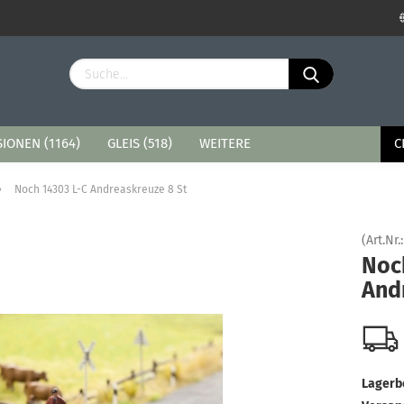
Sprache auswählen
Lieferland
IONEN (1164)
GLEIS (518)
WEITERE
C
»
Noch 14303 L-C Andreaskreuze 8 St
(Art.Nr.
Noc
Konto erstellen
And
Passwort vergessen?
Lagerb