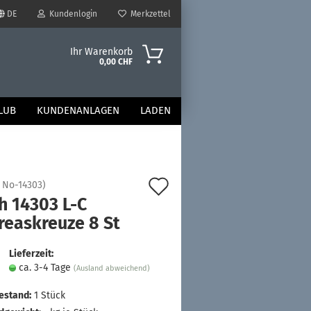
DE
Kundenlogin
Merkzettel
Ihr Warenkorb
0,00 CHF
LUB
KUNDENANLAGEN
LADEN
Auf
:
No-14303
)
h 14303 L-C
den
reaskreuze 8 St
Merkzettel
Lieferzeit:
ca. 3-4 Tage
(Ausland abweichend)
estand:
1
Stück