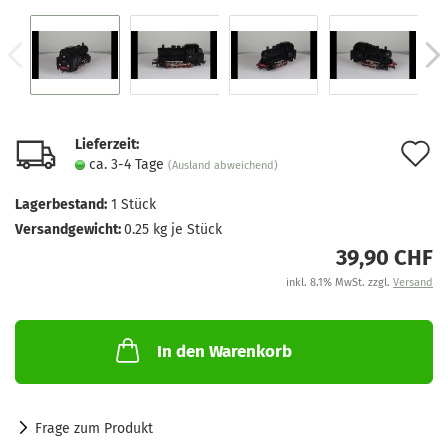
Lieferzeit:
A
ca. 3-4 Tage
(Ausland abweichend)
d
Lagerbestand:
1
Stück
M
Versandgewicht:
0.25
kg je Stück
39,90 CHF
inkl. 8.1% MwSt. zzgl.
Versand
In den Warenkorb
Frage zum Produkt