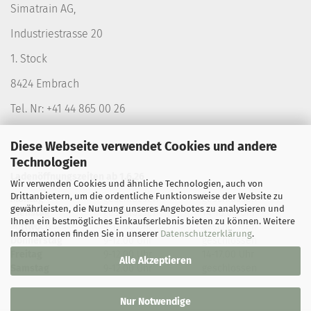
Simatrain AG,
Industriestrasse 20
1. Stock
8424 Embrach
Tel. Nr: +41 44 865 00 26
Diese Webseite verwendet Cookies und andere
Technologien
Ladenöffnungszeiten ab 1.6.26
Wir verwenden Cookies und ähnliche Technologien, auch von
Drittanbietern, um die ordentliche Funktionsweise der Website zu
Montag
geschlossen
geschlossen
gewährleisten, die Nutzung unseres Angebotes zu analysieren und
Dienstag
geschlossen
14-18.00 Uhr
Ihnen ein bestmögliches Einkaufserlebnis bieten zu können. Weitere
Mittwoch
9-12.00 Uhr
geschlossen
Informationen finden Sie in unserer
Datenschutzerklärung
.
Donnerstag
9-12.00 Uhr
geschlossen
Freitag
9-12.00 Uhr
14-17.00 Uhr
Alle Akzeptieren
Samstag
9-12.00 Uhr
geschlossen
Nur Notwendige