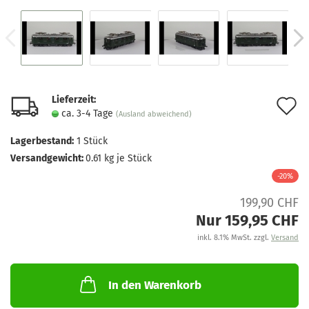
Lieferzeit:
A
ca. 3-4 Tage
(Ausland abweichend)
d
Lagerbestand:
1
Stück
M
Versandgewicht:
0.61
kg je Stück
-20%
199,90 CHF
Nur 159,95 CHF
inkl. 8.1% MwSt. zzgl.
Versand
In den Warenkorb