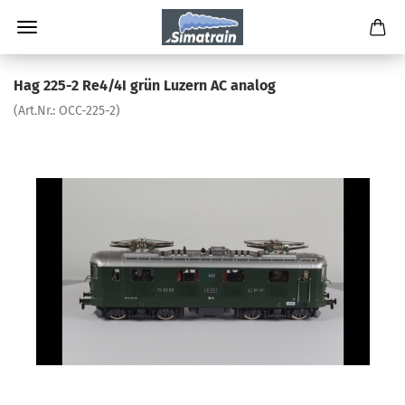
Hag 225-2 Re4/4I grün Luzern AC analog
(Art.Nr.:
OCC-225-2
)