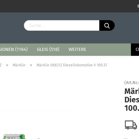
Sprache auswählen
Lieferland
IONEN (1164)
GLEIS (518)
WEITERE
C
»
»
Z
Märklin
Märklin 088212 Diesellokomotive V 100.57
(Art.Nr.
Mär
Konto erstellen
Die
Passwort vergessen?
100