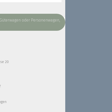
, Güterwagen oder Personenwagen,
sse 20
z
ngen