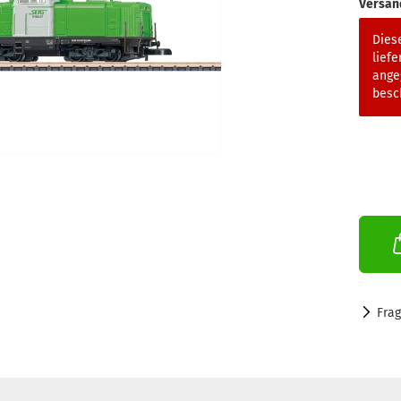
Versan
Diese
liefe
ange
besch
Fra