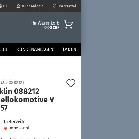
DE
Kundenlogin
Merkzettel
Ihr Warenkorb
0,00 CHF
LUB
KUNDENANLAGEN
LADEN
Auf
:
Mä-088212
)
klin 088212
den
sellokomotive V
Merkzettel
.57
Lieferzeit:
unbekannt