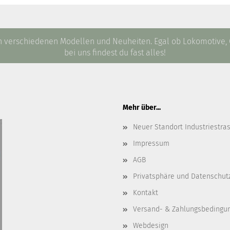
g, 2. Juli 2026 in den Shop aufgenommen.
an verschiedenen Modellen und Neuheiten. Egal ob Lokomotive
bei uns findest du fast alles!
Mehr über...
Neuer Standort Industriestra
Impressum
AGB
Privatsphäre und Datenschut
Kontakt
Versand- & Zahlungsbedingu
Webdesign