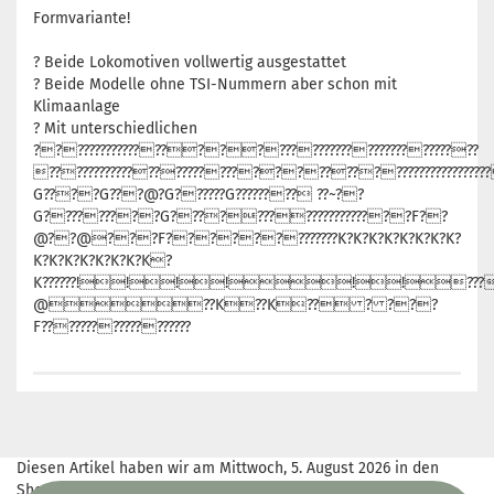
Formvariante!
? Beide Lokomotiven vollwertig ausgestattet
? Beide Modelle ohne TSI-Nummern aber schon mit
Klimaanlage
? Mit unterschiedlichen
??????????????????????????????????????????
??????????????????????????????????????????????????
G????G???@?G??????G???????? ??~??
G?????????G????????????????????F??
@??@???F?????????????K?K?K?K?K?K?K?K?
K?K?K?K?K?K?K?K?
K??????!!!!!!?????
@??K??K?? ? ???
F??????????????????
Diesen Artikel haben wir am Mittwoch, 5. August 2026 in den
Shop aufgenommen.