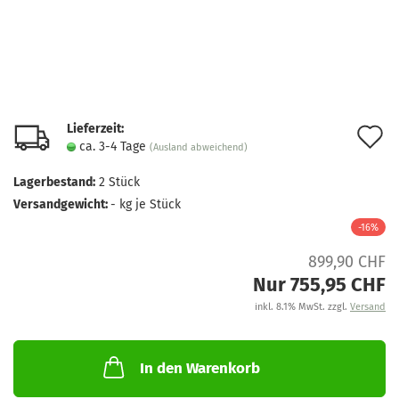
Lieferzeit:
A
ca. 3-4 Tage
(Ausland abweichend)
d
Lagerbestand:
2
Stück
M
Versandgewicht:
-
kg je Stück
-16%
899,90 CHF
Nur 755,95 CHF
inkl. 8.1% MwSt. zzgl.
Versand
In den Warenkorb