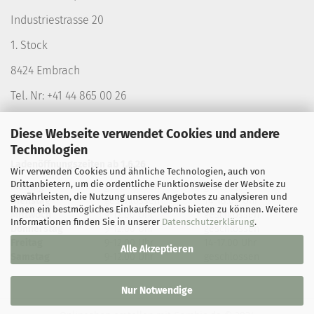
Industriestrasse 20
1. Stock
8424 Embrach
Tel. Nr: +41 44 865 00 26
Diese Webseite verwendet Cookies und andere
Technologien
Ladenöffnungszeiten ab 1.6.26
Wir verwenden Cookies und ähnliche Technologien, auch von
Drittanbietern, um die ordentliche Funktionsweise der Website zu
Montag
geschlossen
geschlossen
gewährleisten, die Nutzung unseres Angebotes zu analysieren und
Dienstag
geschlossen
14-18.00 Uhr
Ihnen ein bestmögliches Einkaufserlebnis bieten zu können. Weitere
Mittwoch
9-12.00 Uhr
geschlossen
Informationen finden Sie in unserer
Datenschutzerklärung
.
Donnerstag
9-12.00 Uhr
geschlossen
Freitag
9-12.00 Uhr
14-17.00 Uhr
Alle Akzeptieren
Samstag
9-12.00 Uhr
geschlossen
Nur Notwendige