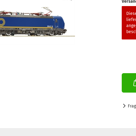
Versan
Diese
liefe
ange
besch
Fra