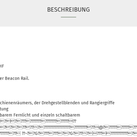
BESCHREIBUNG
HF
er Beacon Rail.
Schienenräumers, der Drehgestellblenden und Rangiergriffe
ltung
ltbarem Fernlicht und einzeln schaltbarem
???????????????????????????
???????????????????????????????????@????????????????????
???????? ??~??G?????????G?????????????????