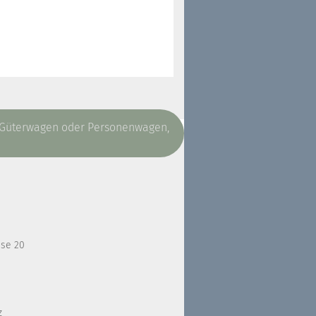
, Güterwagen oder Personenwagen,
sse 20
z