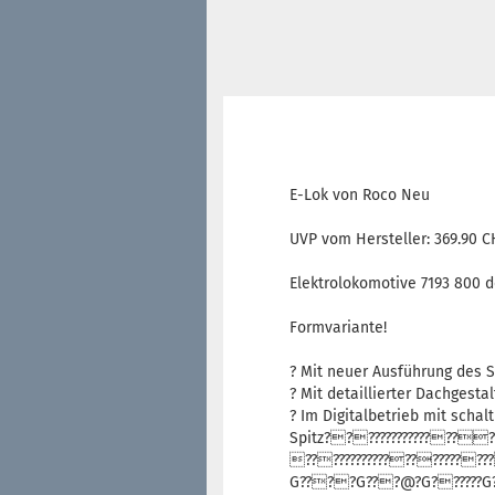
E-Lok von Roco Neu
UVP vom Hersteller: 369.90 C
Elektrolokomotive 7193 800 d
Formvariante!
? Mit neuer Ausführung des 
? Mit detaillierter Dachgesta
? Im Digitalbetrieb mit scha
Spitz???????????????
??????????????????????
G????G???@?G??????G