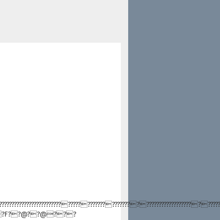
?????????????????????????????????????????????????????????????
???F??@??@???