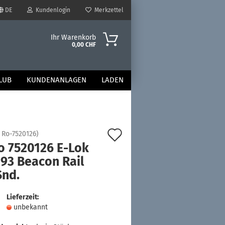
DE
Kundenlogin
Merkzettel
Ihr Warenkorb
0,00 CHF
LUB
KUNDENANLAGEN
LADEN
Auf
:
Ro-7520126
)
o 7520126 E-Lok
den
193 Beacon Rail
Merkzettel
Snd.
Lieferzeit:
unbekannt