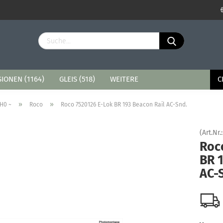
Sprache auswählen
Lieferland
IONEN (1164)
GLEIS (518)
WEITERE
C
»
»
H0 ~
Roco
Roco 7520126 E-Lok BR 193 Beacon Rail AC-Snd.
(Art.Nr.
Roc
Konto erstellen
BR 
Passwort vergessen?
AC-