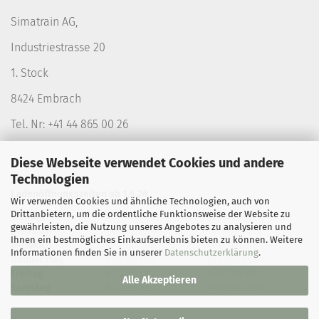
Simatrain AG,
Industriestrasse 20
1. Stock
8424 Embrach
Tel. Nr: +41 44 865 00 26
Diese Webseite verwendet Cookies und andere
Technologien
Ladenöffnungszeiten ab 1.6.26
Wir verwenden Cookies und ähnliche Technologien, auch von
Drittanbietern, um die ordentliche Funktionsweise der Website zu
Montag
geschlossen
geschlossen
gewährleisten, die Nutzung unseres Angebotes zu analysieren und
Dienstag
geschlossen
14-18.00 Uhr
Ihnen ein bestmögliches Einkaufserlebnis bieten zu können. Weitere
Mittwoch
9-12.00 Uhr
geschlossen
Informationen finden Sie in unserer
Datenschutzerklärung
.
Donnerstag
9-12.00 Uhr
geschlossen
Freitag
9-12.00 Uhr
14-17.00 Uhr
Alle Akzeptieren
Samstag
9-12.00 Uhr
geschlossen