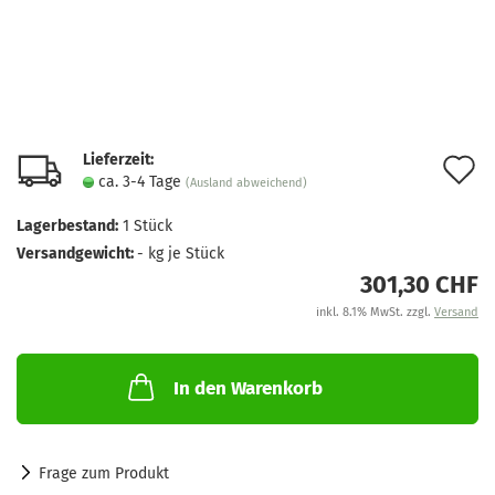
Lieferzeit:
A
ca. 3-4 Tage
(Ausland abweichend)
d
Lagerbestand:
1
Stück
M
Versandgewicht:
-
kg je Stück
301,30 CHF
inkl. 8.1% MwSt. zzgl.
Versand
In den Warenkorb
Frage zum Produkt