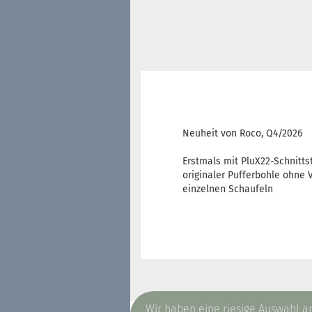
Neuheit von Roco, Q4/2026
Erstmals mit PluX22-Schnitts
originaler Pufferbohle ohne 
einzelnen Schaufeln
Diesen Artikel haben wir am Donnerst
Wir haben eine riesige Auswahl 