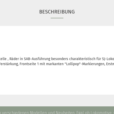
BESCHREIBUNG
telle , Räder in SAB-Ausführung besonders charakteristisch für SJ-Loko
Verstärkung, Frontseite 1 mit markanten "Lollipop"-Markierungen, Ers
ag, 6. August 2026 in den Shop aufgenommen.
an verschiedenen Modellen und Neuheiten. Egal ob Lokomotive