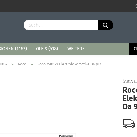
Sprache auswählen
Lieferland
IONEN (1163)
GLEIS (518)
WEITERE
C
»
»
H0 =
Roco
Roco 7510179 Elektrolokomotive Da 917
(Art.Nr.
Roc
Konto erstellen
Ele
Passwort vergessen?
Da 