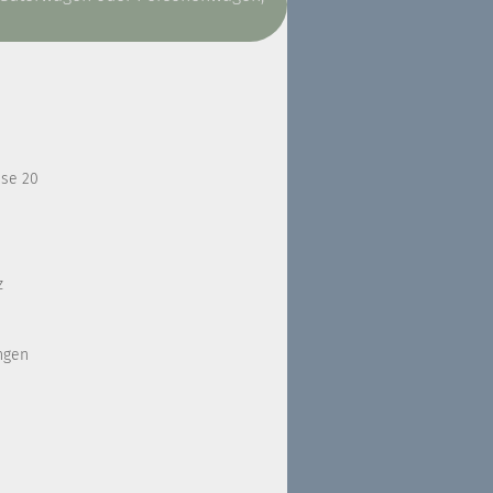
sse 20
z
ngen