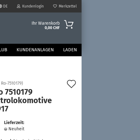
DE
Kundenlogin
Merkzettel
Ihr Warenkorb
0,00 CHF
LUB
KUNDENANLAGEN
LADEN
Auf
:
Ro-7510179
)
o 7510179
den
ktrolokomotive
Merkzettel
917
Lieferzeit:
Neuheit