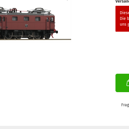
Versan
Diese
Die b
uns g
Fra