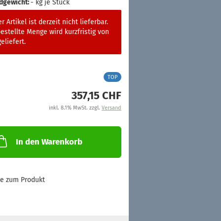
dgewicht:
-
kg je Stück
r Artikel ist derzeit nicht lieferbar.
estellte Menge wird kurzfristig von
eliefert.
TOP
357,15 CHF
inkl. 8.1% MwSt. zzgl.
Versand
In den Warenkorb
ge zum Produkt