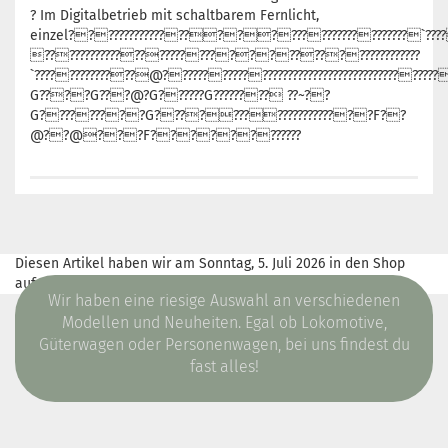
? Im Digitalbetrieb mit schaltbarem Fernlicht,
einzel???????????????????????????????????`???
??????????????????????????????????????????
`??????????????@???????????????????????????????????????????
G????G???@?G??????G???????? ??~??
G?????????G????????????????????F??
@??@???F????????????
Diesen Artikel haben wir am Sonntag, 5. Juli 2026 in den Shop
aufgenommen.
Wir haben eine riesige Auswahl an verschiedenen
Modellen und Neuheiten. Egal ob Lokomotive,
Güterwagen oder Personenwagen, bei uns findest du
fast alles!