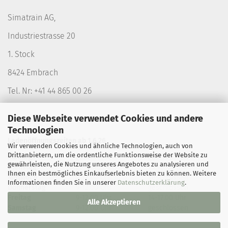
Simatrain AG,
Industriestrasse 20
1. Stock
8424 Embrach
Tel. Nr: +41 44 865 00 26
Diese Webseite verwendet Cookies und andere
Technologien
Ladenöffnungszeiten ab 1.6.26
Wir verwenden Cookies und ähnliche Technologien, auch von
Drittanbietern, um die ordentliche Funktionsweise der Website zu
Montag
geschlossen
geschlossen
gewährleisten, die Nutzung unseres Angebotes zu analysieren und
Dienstag
geschlossen
14-18.00 Uhr
Ihnen ein bestmögliches Einkaufserlebnis bieten zu können. Weitere
Mittwoch
9-12.00 Uhr
geschlossen
Informationen finden Sie in unserer
Datenschutzerklärung
.
Donnerstag
9-12.00 Uhr
geschlossen
Freitag
9-12.00 Uhr
14-17.00 Uhr
Alle Akzeptieren
Samstag
9-12.00 Uhr
geschlossen