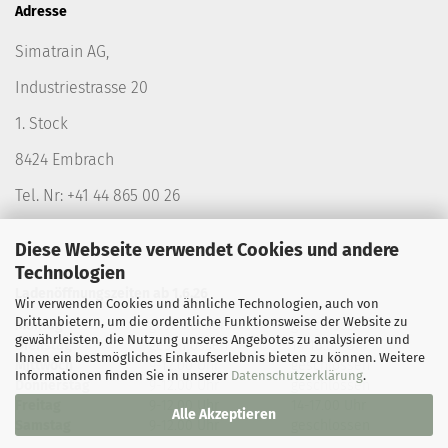
Adresse
Simatrain AG,
Industriestrasse 20
1. Stock
8424 Embrach
Tel. Nr: +41 44 865 00 26
Diese Webseite verwendet Cookies und andere
Technologien
Ladenöffnungszeiten ab 1.6.26
Wir verwenden Cookies und ähnliche Technologien, auch von
Drittanbietern, um die ordentliche Funktionsweise der Website zu
Montag
geschlossen
geschlossen
gewährleisten, die Nutzung unseres Angebotes zu analysieren und
Dienstag
geschlossen
14-18.00 Uhr
Ihnen ein bestmögliches Einkaufserlebnis bieten zu können. Weitere
Mittwoch
9-12.00 Uhr
geschlossen
Informationen finden Sie in unserer
Datenschutzerklärung
.
Donnerstag
9-12.00 Uhr
geschlossen
Freitag
9-12.00 Uhr
14-17.00 Uhr
Alle Akzeptieren
Samstag
9-12.00 Uhr
geschlossen