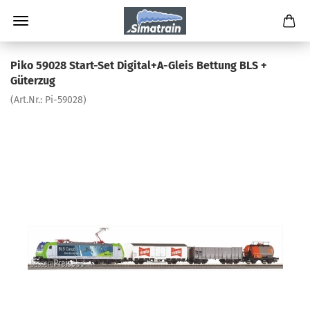
Piko 59028 Start-Set Digital+A-Gleis Bettung BLS +
Güterzug
(Art.Nr.:
Pi-59028
)