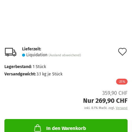
Lieferzeit:
A
Liquidation
(Ausland abweichend)
d
Lagerbestand:
1
Stück
M
Versandgewicht:
3.1
kg je Stück
-25%
359,90 CHF
Nur 269,90 CHF
inkl. 8.1% MwSt. zzgl.
Versand
In den Warenkorb