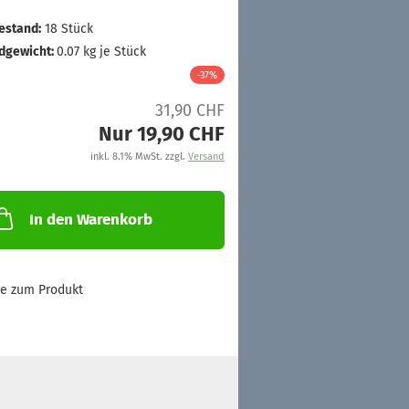
estand:
18
Stück
dgewicht:
0.07
kg je Stück
-37%
31,90 CHF
Nur 19,90 CHF
inkl. 8.1% MwSt. zzgl.
Versand
In den Warenkorb
ge zum Produkt