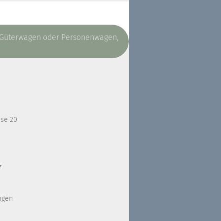
, Güterwagen oder Personenwagen,
sse 20
z
ngen