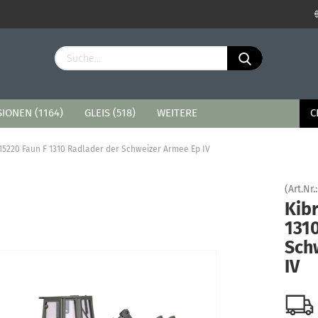
Sprache auswählen
Lieferland
IONEN (1164)
GLEIS (518)
WEITERE
C
 15220 Faun F 1310 Radlader der Schweizer Armee Ep IV
(Art.Nr.
Kibr
Konto erstellen
131
Passwort vergessen?
Sch
IV