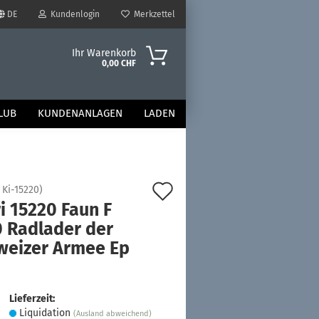
DE
Kundenlogin
Merkzettel
Ihr Warenkorb
0,00 CHF
LUB
KUNDENANLAGEN
LADEN
Auf
:
Ki-15220
)
i 15220 Faun F
den
0 Radlader der
Merkzettel
weizer Armee Ep
Lieferzeit:
Liquidation
(Ausland abweichend)