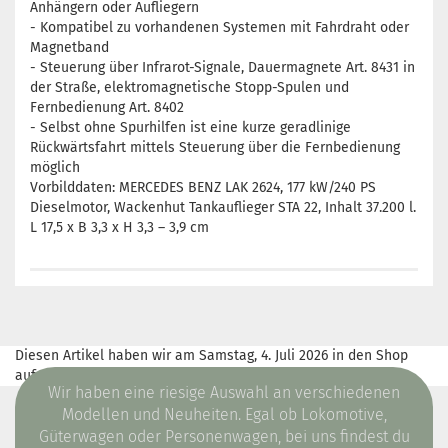
Anhängern oder Aufliegern
- Kompatibel zu vorhandenen Systemen mit Fahrdraht oder
Magnetband
- Steuerung über Infrarot-Signale, Dauermagnete Art. 8431 in
der Straße, elektromagnetische Stopp-Spulen und
Fernbedienung Art. 8402
- Selbst ohne Spurhilfen ist eine kurze geradlinige
Rückwärtsfahrt mittels Steuerung über die Fernbedienung
möglich
Vorbilddaten: MERCEDES BENZ LAK 2624, 177 kW/240 PS
Dieselmotor, Wackenhut Tankauflieger STA 22, Inhalt 37.200 l.
L 17,5 x B 3,3 x H 3,3 – 3,9 cm
Diesen Artikel haben wir am Samstag, 4. Juli 2026 in den Shop
aufgenommen.
Wir haben eine riesige Auswahl an verschiedenen
Modellen und Neuheiten. Egal ob Lokomotive,
Güterwagen oder Personenwagen, bei uns findest du