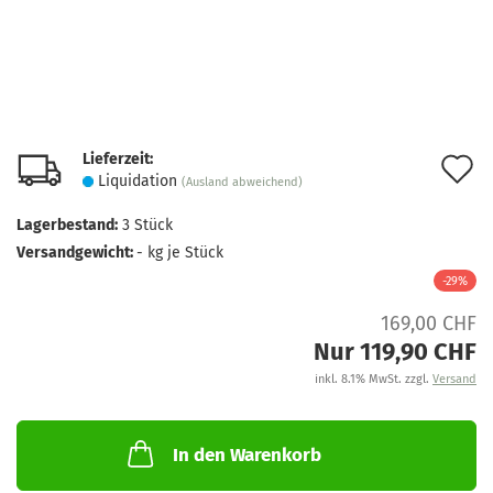
Lieferzeit:
A
Liquidation
(Ausland abweichend)
d
Lagerbestand:
3
Stück
M
Versandgewicht:
-
kg je Stück
-29%
169,00 CHF
Nur 119,90 CHF
inkl. 8.1% MwSt. zzgl.
Versand
In den Warenkorb