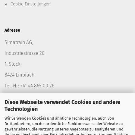
Cookie Einstellungen
Adresse
Simatrain AG,
Industriestrasse 20
1. Stock
8424 Embrach
Tel. Nr: +41 44 865 00 26
Diese Webseite verwendet Cookies und andere
Technologien
Ladenöffnungszeiten ab 1.6.26
Wir verwenden Cookies und ähnliche Technologien, auch von
Drittanbietern, um die ordentliche Funktionsweise der Website zu
Montag
geschlossen
geschlossen
gewährleisten, die Nutzung unseres Angebotes zu analysieren und
Dienstag
geschlossen
14-18.00 Uhr
Ihnen ein bestmögliches Einkaufserlebnis bieten zu können. Weitere